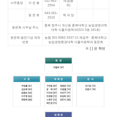
011-461-
재경[총
사무총장
이 은 봉
2554
무]
043-261-
동 문 회
학 과 장
2510
충북 청주시 개신동 충북대학교 농업생명과학
동문회 사무실 주소
대학 식물자원학과(S21-5동 181호)
동문회 발전기금 계좌
농협 301-0082-3337-21 예금주 : 충북대학교
번호
농업생명환경대학 식물자원학과 동문회
※ [ ] 은 학번