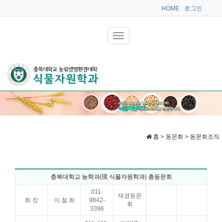
HOME
로그인
홈 > 동문회 > 동문회조직
충북대학교 농학과(現 식물자원학과) 총동문회
011-
재경동문
회 장
이 철 희
9842-
회
3396